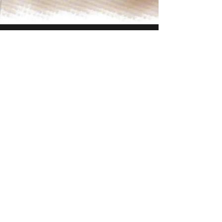
SERIE DE LESIONES TRAUMÁTICAS
Los traumatismos torácicos son una causa
importante de mortalidad.