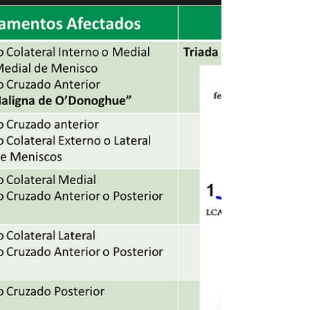
SERIE DE LESIONES TRAUMÁTICAS
Los traumatismos craneoencefálicos se
clasifican de distintas formas; éstas incluyen
fracturas de cráneo y lesiones intracraneales
como cont