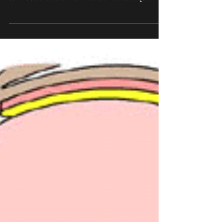
El Oído El sentido del equilibrio se basa en una
serie de señales transmitidas al cerebro que...