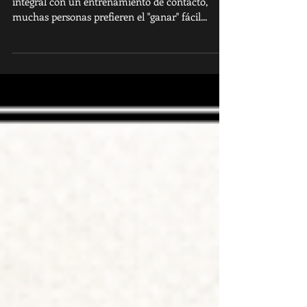
En una clase lo que se trabaja es la formación
integral con un entrenamiento de contacto,
muchas personas prefieren el "ganar" fácil...