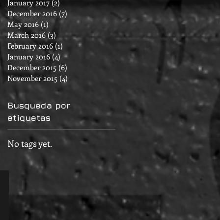
January 2017
(2)
2 posts
December 2016
(7)
7 posts
May 2016
(1)
1 post
March 2016
(3)
3 posts
February 2016
(1)
1 post
January 2016
(4)
4 posts
December 2015
(6)
6 posts
November 2015
(4)
4 posts
Busqueda por
etiquetas
No tags yet.