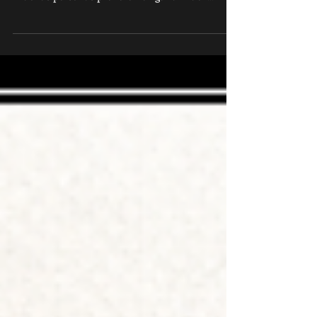
En una clase lo que se trabaja es la formación
integral con un entrenamiento de contacto,
muchas personas prefieren el "ganar" fácil...